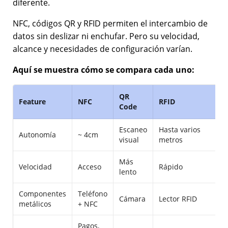
diferente.
NFC, códigos QR y RFID permiten el intercambio de
datos sin deslizar ni enchufar. Pero su velocidad,
alcance y necesidades de configuración varían.
Aquí se muestra cómo se compara cada uno:
QR
Feature
NFC
RFID
Code
Escaneo
Hasta varios
Autonomía
~ 4cm
visual
metros
Más
Velocidad
Acceso
Rápido
lento
Componentes
Teléfono
Cámara
Lector RFID
metálicos
+ NFC
Pagos,